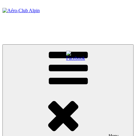
Aller
au
contenu
Aéro-Club Alpin
principal
ÉCOLE DE PILOTAGE & VOLS DECOUVERTE – Aérodrome
de Gap Tallard – Hautes-Alpes
Menu