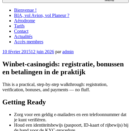
Bienvenue !
BIA, vol Avion, vol Planeur ?
Aérodrome
Tarifs
Contact
Actualités
Accès membres
Publié
10 février 2015
12 juin 2026
par
admin
le
Winbet-casinogids: registratie, bonussen
en betalingen in de praktijk
This is a practical, step-by-step walkthrough: registration,
verification, bonuses, and payments — no fluff.
Getting Ready
Zorg voor een geldig e‑mailadres en een telefoonnummer dat
je kunt verifiëren.
Houd een identiteitsbewijs (paspoort, ID‑kaart of rijbewijs) bij
de hand voor de KYC‑procedure.