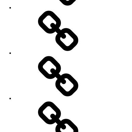
Contact
Actualités
Accès
membres