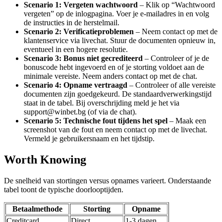
Scenario 1: Vergeten wachtwoord
– Klik op “Wachtwoord
vergeten” op de inlogpagina. Voer je e‑mailadres in en volg
de instructies in de herstelmail.
Scenario 2: Verificatieproblemen
– Neem contact op met de
klantenservice via livechat. Stuur de documenten opnieuw in,
eventueel in een hogere resolutie.
Scenario 3: Bonus niet gecrediteerd
– Controleer of je de
bonuscode hebt ingevoerd en of je storting voldoet aan de
minimale vereiste. Neem anders contact op met de chat.
Scenario 4: Opname vertraagd
– Controleer of alle vereiste
documenten zijn goedgekeurd. De standaardverwerkingstijd
staat in de tabel. Bij overschrijding meld je het via
support@winbet.bg (of via de chat).
Scenario 5: Technische fout tijdens het spel
– Maak een
screenshot van de fout en neem contact op met de livechat.
Vermeld je gebruikersnaam en het tijdstip.
Worth Knowing
De snelheid van stortingen versus opnames varieert. Onderstaande
tabel toont de typische doorlooptijden.
Betaalmethode
Storting
Opname
Creditcard
Direct
1-3 dagen