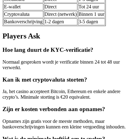
E‑wallet
Direct
Tot 24 uur
Cryptovaluta
Direct (netwerk)
Binnen 1 uur
Bankoverschrijving
1-2 dagen
3-5 dagen
Players Ask
Hoe lang duurt de KYC‑verificatie?
Normaal gesproken wordt je verificatie binnen 24 tot 48 uur
verwerkt.
Kan ik met cryptovaluta storten?
Ja, het casino accepteert Bitcoin, Ethereum en enkele andere
crypto’s. Minimale storting is €20 equivalent.
Zijn er kosten verbonden aan opnames?
Opnames zijn gratis voor de meeste methoden, maar
bankoverschrijvingen kunnen een kleine vergoeding inhouden.
Wat is de minimale leeftijd om te spelen?