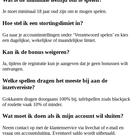
Je moet minimaal 18 jaar oud zijn om te mogen spelen.
Hoe stel ik een stortingslimiet in?
Ga naar je accountinstellingen onder ‘Verantwoord spelen’ en kies
een dagelijkse, wekelijkse of maandelijkse limiet.
Kan ik de bonus weigeren?
Ja, tijdens de registratie kun je aangeven dat je geen bonussen wilt
ontvangen.
Welke spellen dragen het meeste bij aan de
inzetvereiste?
Gokkasten dragen doorgaans 100% bij, tafelspellen zoals blackjack
of roulette vaak 10% of minder.
Wat moet ik doen als ik mijn account wil sluiten?
Neem contact op met de klantenservice via livechat of e‑mail en
vraag om accountsluiting. Eventueel saldo wordt uitbetaald.