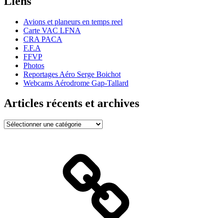
Liens
Avions et planeurs en temps reel
Carte VAC LFNA
CRA PACA
F.F.A
FFVP
Photos
Reportages Aéro Serge Boichot
Webcams Aérodrome Gap-Tallard
Articles récents et archives
Articles
récents
et
archives
Bienvenue
!