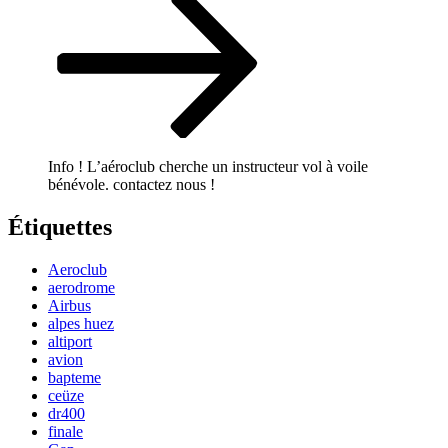
Info ! L’aéroclub cherche un instructeur vol à voile
bénévole. contactez nous !
Étiquettes
Aeroclub
aerodrome
Airbus
alpes huez
altiport
avion
bapteme
ceüze
dr400
finale