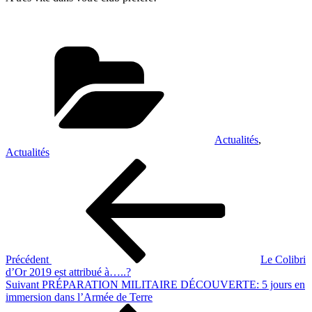
Catégories
Actualités
,
Actualités
Navigation
Article
précédent
de
l’article
Précédent
Le Colibri
d’Or 2019 est attribué à…..?
Article
Suivant
PRÉPARATION MILITAIRE DÉCOUVERTE: 5 jours en
suivant
immersion dans l’Armée de Terre