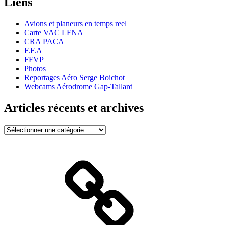
Liens
Avions et planeurs en temps reel
Carte VAC LFNA
CRA PACA
F.F.A
FFVP
Photos
Reportages Aéro Serge Boichot
Webcams Aérodrome Gap-Tallard
Articles récents et archives
Articles
récents
et
archives
Bienvenue
!