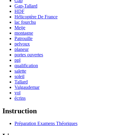
Gap
Gap-Tallard
HDF
Hélicoptère De France
lac fourchu
Meije
montagne
Patrouille
pelvoux
planeur
portes ouvertes
ppl
qualification
salette
soleil
Tallard
Valgaudemar
vol
écrins
Instruction
Préparation Examens Théoriques