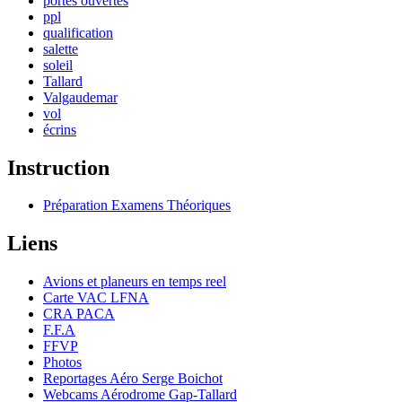
portes ouvertes
ppl
qualification
salette
soleil
Tallard
Valgaudemar
vol
écrins
Instruction
Préparation Examens Théoriques
Liens
Avions et planeurs en temps reel
Carte VAC LFNA
CRA PACA
F.F.A
FFVP
Photos
Reportages Aéro Serge Boichot
Webcams Aérodrome Gap-Tallard