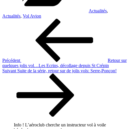
Actualités
,
Actualités
,
Vol Avion
Navigation
Article
précédent
de
l’article
Précédent
Retour sur
quelques jolis vol…Les Ecrins, décollage depuis St Crépin
Article
Suivant
Suite de la série, retour sur de jolis vols: Serre-Ponçon!
suivant
Info ! L’aéroclub cherche un instructeur vol à voile