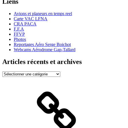
Liens
Avions et planeurs en temps reel
Carte VAC LFNA
CRA PACA
F.F.A
FFVP
Photos
Reportages Aéro Serge Boichot
Webcams Aérodrome Gap-Tallard
Articles récents et archives
Articles
récents
et
archives
Bienvenue
!