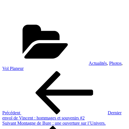
Catégories
Actualités
,
Photos
,
Vol Planeur
Navigation
Article
précédent
de
l’article
Précédent
Dernier
envol de Vincent : hommages et souvenirs #2
Article
Suivant
Montagne de Bure : une ouverture sur l’Univers.
suivant