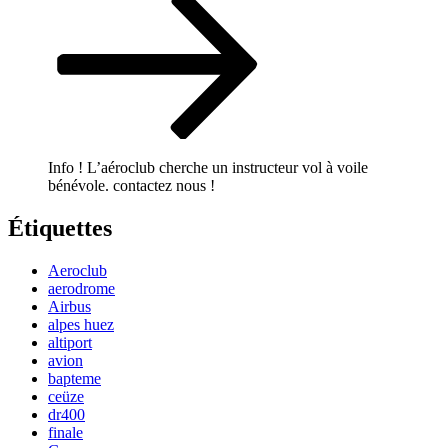
Info ! L’aéroclub cherche un instructeur vol à voile
bénévole. contactez nous !
Étiquettes
Aeroclub
aerodrome
Airbus
alpes huez
altiport
avion
bapteme
ceüze
dr400
finale