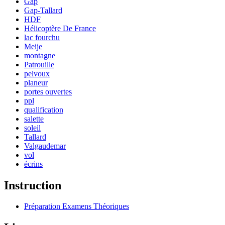
Gap
Gap-Tallard
HDF
Hélicoptère De France
lac fourchu
Meije
montagne
Patrouille
pelvoux
planeur
portes ouvertes
ppl
qualification
salette
soleil
Tallard
Valgaudemar
vol
écrins
Instruction
Préparation Examens Théoriques