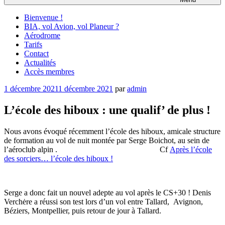
Bienvenue !
BIA, vol Avion, vol Planeur ?
Aérodrome
Tarifs
Contact
Actualités
Accès membres
Publié
1 décembre 2021
1 décembre 2021
par
admin
le
L’école des hiboux : une qualif’ de plus !
Nous avons évoqué récemment l’école des hiboux, amicale structure
de formation au vol de nuit montée par Serge Boichot, au sein de
l’aéroclub alpin . Cf
Après l’école
des sorciers… l’école des hiboux !
Serge a donc fait un nouvel adepte au vol après le CS+30 ! Denis
Verchėre a réussi son test lors d’un vol entre Tallard, Avignon,
Béziers, Montpellier, puis retour de jour à Tallard.