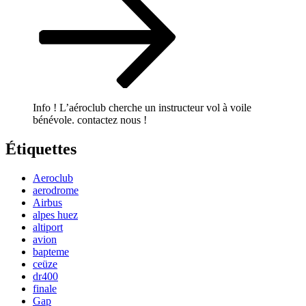
Info ! L’aéroclub cherche un instructeur vol à voile
bénévole. contactez nous !
Étiquettes
Aeroclub
aerodrome
Airbus
alpes huez
altiport
avion
bapteme
ceüze
dr400
finale
Gap