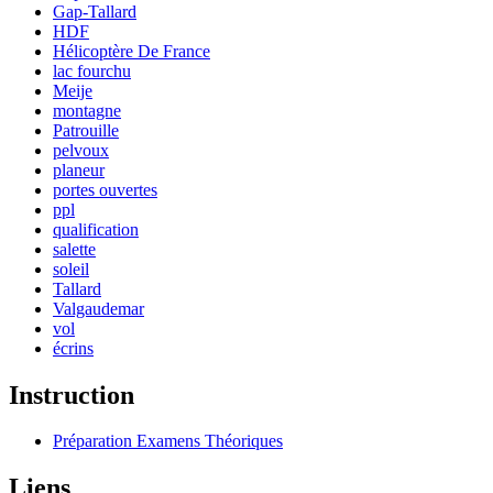
Gap-Tallard
HDF
Hélicoptère De France
lac fourchu
Meije
montagne
Patrouille
pelvoux
planeur
portes ouvertes
ppl
qualification
salette
soleil
Tallard
Valgaudemar
vol
écrins
Instruction
Préparation Examens Théoriques
Liens