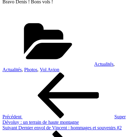
Bravo Denis ! Bons vols !
Catégories
Actualités
,
Actualités
,
Photos
,
Vol Avion
Navigation
Article
précédent
de
l’article
Précédent
Super
Dévoluy : un terrain de haute montagne
Article
Suivant
Dernier envol de Vincent : hommages et souvenirs #2
suivant