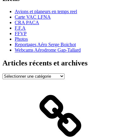
Avions et planeurs en temps reel
Carte VAC LFNA
CRA PACA
F.F.A
FFVP
Photos
Reportages Aéro Serge Boichot
Webcams Aérodrome Gap-Tallard
Articles récents et archives
Articles
récents
et
archives
Bienvenue
!