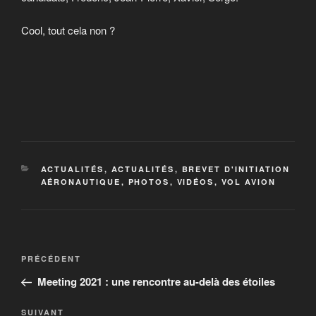
Cool, tout cela non ?
CATÉGORIES
ACTUALITÉS
,
ACTUALITÉS
,
BREVET D'INITIATION
AÉRONAUTIQUE
,
PHOTOS
,
VIDÉOS
,
VOL AVION
Navigation
Article
PRÉCÉDENT
de
précédent
Meeting 2021 : une rencontre au-delà des étoiles
l’article
Article
SUIVANT