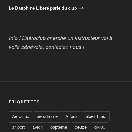
suivant
Le Dauphiné Libéré parle du club
Info ! L’aéroclub cherche un instructeur vol à
voile bénévole. contactez nous !
ÉTIQUETTES
Aeroclub
aerodrome
Airbus
alpes huez
altiport
avion
bapteme
ceüze
dr400