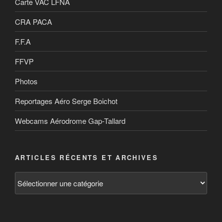
Carte VAC LFNA
CRA PACA
F.F.A
FFVP
Photos
Reportages Aéro Serge Boichot
Webcams Aérodrome Gap-Tallard
ARTICLES RÉCENTS ET ARCHIVES
Articles
récents
et
archives