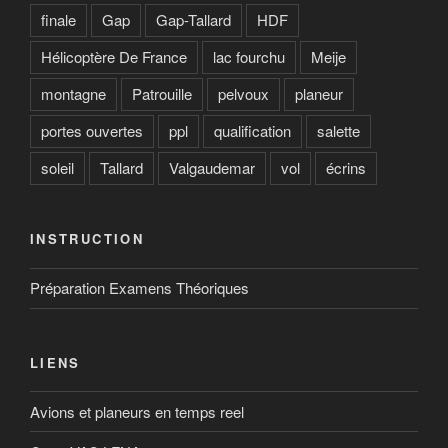
finale
Gap
Gap-Tallard
HDF
Hélicoptère De France
lac fourchu
Meije
montagne
Patrouille
pelvoux
planeur
portes ouvertes
ppl
qualification
salette
soleil
Tallard
Valgaudemar
vol
écrins
INSTRUCTION
Préparation Examens Théoriques
LIENS
Avions et planeurs en temps reel