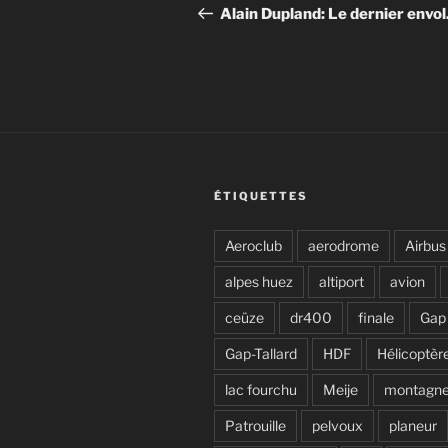
de
précédent
Alain Dupland: Le dernier envol
l’article
ÉTIQUETTES
Aeroclub
aerodrome
Airbus
alpes huez
altiport
avion
ceüze
dr400
finale
Gap
Gap-Tallard
HDF
Hélicoptèr
lac fourchu
Meije
montagn
Patrouille
pelvoux
planeur