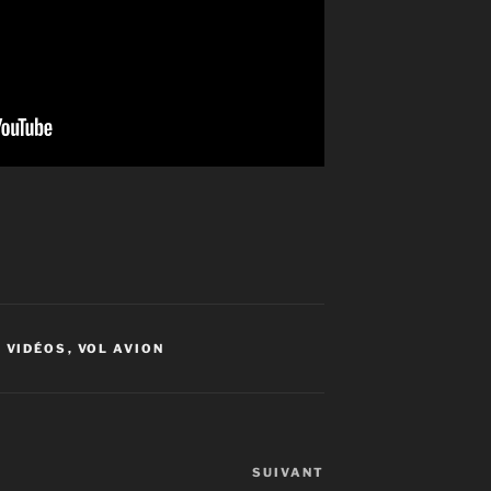
,
VIDÉOS
,
VOL AVION
SUIVANT
Article