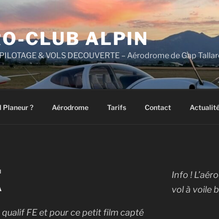
O-CLUB ALPIN
PILOTAGE & VOLS DECOUVERTE – Aérodrome de Gap Tallard
l Planeur ?
Aérodrome
Tarifs
Contact
Actualit
N
Info ! L’aé
A
vol à voile
qualif FE et pour ce petit film capté