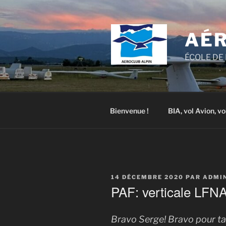
Aller
au
contenu
AÉR
principal
ÉCOLE DE 
Bienvenue !
BIA, vol Avion, vo
PUBLIÉ
14 DÉCEMBRE 2020
PAR
ADMI
LE
PAF: verticale LFN
Bravo Serge! Bravo pour ta 