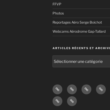
FFVP
Photos
Reportages Aéro Serge Boichot
Webcams Aérodrome Gap-Tallard
ARTICLES RÉCENTS ET ARCHIV
Articles
récents
et
archives
Bienvenue
BIA,
Aérodrome
Tarifs
!
vol
Actualités
Accès
Avion,
membres
vol