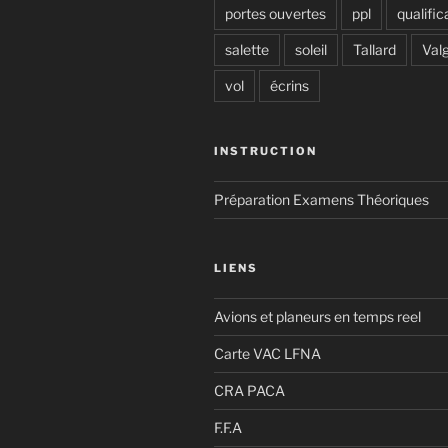
portes ouvertes
ppl
qualific
salette
soleil
Tallard
Val
vol
écrins
INSTRUCTION
Préparation Examens Théoriques
LIENS
Avions et planeurs en temps reel
Carte VAC LFNA
CRA PACA
F.F.A