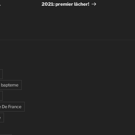
suivant
.
2021: premier lâcher!
bapteme
e De France
e