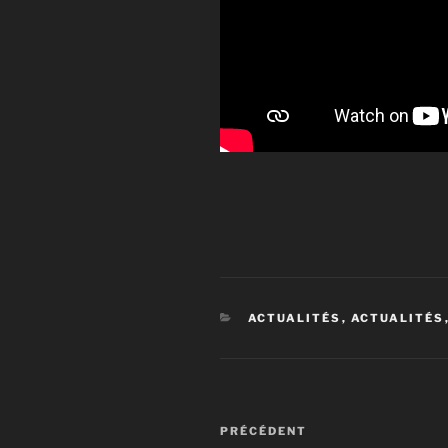
CATÉGORIES
ACTUALITÉS
,
ACTUALITÉS
Navigation
Article
PRÉCÉDENT