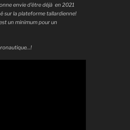
onne envie d’être déjà en 2021
 sur la plateforme tallardienne!
’est un minimum pour un
éronautique…!