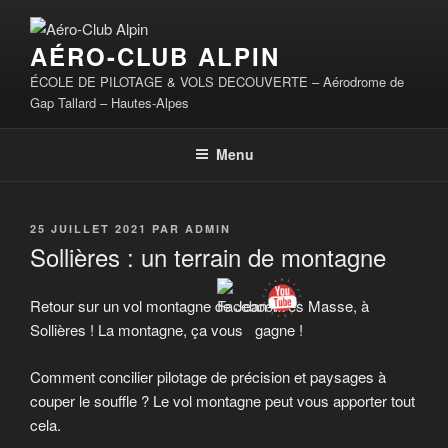
Aller
au
AÉRO-CLUB ALPIN
contenu
principal
ÉCOLE DE PILOTAGE & VOLS DECOUVERTE – Aérodrome de
Gap Tallard – Hautes-Alpes
Menu
PUBLIÉ
25 JUILLET 2021
PAR
ADMIN
LE
Sollières : un terrain de montagne
Retour sur un vol montagne de Jean-Yves Masse, à
Sollières ! La montagne, ça vous gagne !
Comment concilier pilotage de précision et paysages à
couper le souffle ? Le vol montagne peut vous apporter tout
cela.