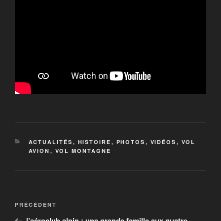
CATÉGORIES
ACTUALITÉS
,
HISTOIRE
,
PHOTOS
,
VIDÉOS
,
VOL
AVION
,
VOL MONTAGNE
Navigation
Article
PRÉCÉDENT
de
précédent
l’aéroclub alpin : une grande famille aux quatre