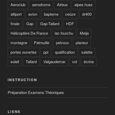
Aeroclub
aerodrome
Airbus
alpes huez
altiport
avion
bapteme
ceüze
dr400
finale
Gap
Gap-Tallard
HDF
Hélicoptère De France
lac fourchu
Meije
montagne
Patrouille
pelvoux
planeur
portes ouvertes
ppl
qualification
salette
soleil
Tallard
Valgaudemar
vol
écrins
INSTRUCTION
Préparation Examens Théoriques
LIENS