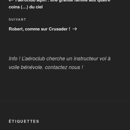
l’article
coins (…) du ciel
Article
SUIVANT
suivant
Robert, comme sur Crusader !
Info ! L’aéroclub cherche un instructeur vol à
voile bénévole. contactez nous !
ÉTIQUETTES