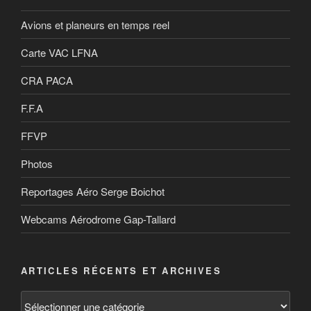
Avions et planeurs en temps reel
Carte VAC LFNA
CRA PACA
F.F.A
FFVP
Photos
Reportages Aéro Serge Boichot
Webcams Aérodrome Gap-Tallard
ARTICLES RÉCENTS ET ARCHIVES
Articles